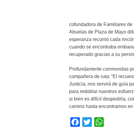
cofundadora de Familiares de
Abuelas de Plaza de Mayo difun
esperanza recorrió cada rincón
cuando se encontraba embaraza
recuperado gracias a su persis
Profundamente conmovidas por q
compañera de ruta: “El recuer
Justicia, nos servirá de guía 
para redoblar nuestros esfuerz
si bien es difícil despedirla,
camino hasta encontrarnos en e
F
T
W
a
wi
h