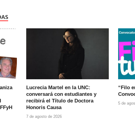
DAS
ganiza
Lucrecia Martel en la UNC:
“Filo e
conversará con estudiantes y
Convoc
l
recibirá el Título de Doctora
5 de agos
 FFyH
Honoris Causa
7 de agosto de 2026