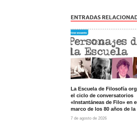
c
tt
at
e
er
s
ENTRADAS RELACIONA
b
A
o
p
o
p
k
La Escuela de Filosofía or
el ciclo de conversatorios
«Instantáneas de Filo» en e
marco de los 80 años de la
7 de agosto de 2026