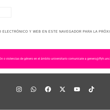
 ELECTRÓNICO Y WEB EN ESTE NAVEGADOR PARA LA PRÓX
ción o violencias de género en el ámbito universitario comunicate a genero@ffyh.unc