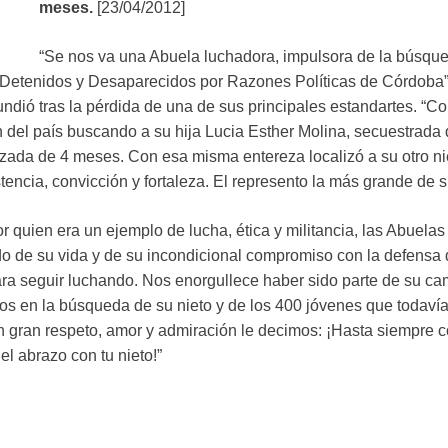
meses.
[23/04/2012]
“Se nos va una Abuela luchadora, impulsora de la búsque
 Detenidos y Desaparecidos por Razones Políticas de Córdoba”
dió tras la pérdida de una de sus principales estandartes. “Co
 del país buscando a su hija Lucia Esther Molina, secuestrada
da de 4 meses. Con esa misma entereza localizó a su otro nie
tencia, convicción y fortaleza. El represento la más grande de s
uien era un ejemplo de lucha, ética y militancia, las Abuelas 
do de su vida y de su incondicional compromiso con la defensa
para seguir luchando. Nos enorgullece haber sido parte de su ca
os en la búsqueda de su nieto y de los 400 jóvenes que todavía
 con gran respeto, amor y admiración le decimos: ¡Hasta siempre
l abrazo con tu nieto!”