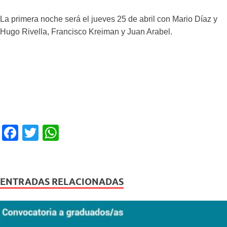
La primera noche será el jueves 25 de abril con Mario Díaz y
Hugo Rivella, Francisco Kreiman y Juan Arabel.
F
T
W
a
wi
h
c
tt
at
e
er
s
ENTRADAS RELACIONADAS
b
A
o
p