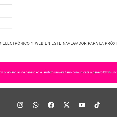
 ELECTRÓNICO Y WEB EN ESTE NAVEGADOR PARA LA PRÓX
ción o violencias de género en el ámbito universitario comunicate a genero@ffyh.unc