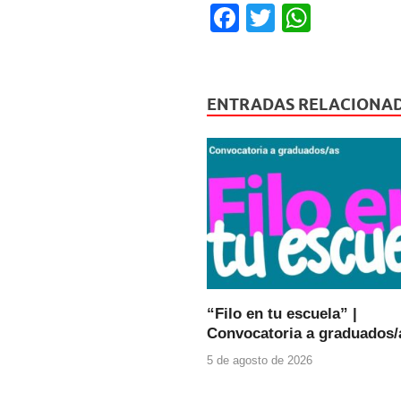
F
T
W
a
wi
h
c
tt
at
e
er
s
ENTRADAS RELACIONA
b
A
o
p
o
p
k
“Filo en tu escuela” |
Convocatoria a graduados/
5 de agosto de 2026