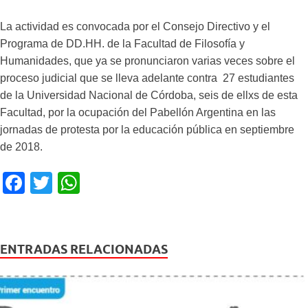
La actividad es convocada por el Consejo Directivo y el
Programa de DD.HH. de la Facultad de Filosofía y
Humanidades, que ya se pronunciaron varias veces sobre el
proceso judicial que se lleva adelante contra 27 estudiantes
de la Universidad Nacional de Córdoba, seis de ellxs de esta
Facultad, por la ocupación del Pabellón Argentina en las
jornadas de protesta por la educación pública en septiembre
de 2018.
F
T
W
a
wi
h
c
tt
at
e
er
s
ENTRADAS RELACIONADAS
b
A
o
p