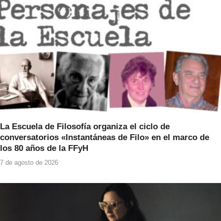
o
p
k
La Escuela de Filosofía organiza el ciclo de
conversatorios «Instantáneas de Filo» en el marco de
los 80 años de la FFyH
7 de agosto de 2026