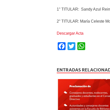
1° TITULAR: Sandy Azul R
2° TITULAR: María Celeste M
Descargar Acta
F
T
W
a
wi
h
c
tt
at
e
er
s
ENTRADAS RELACIONA
b
A
o
p
o
p
k