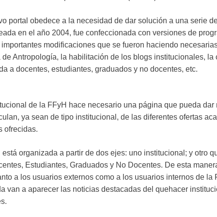
o portal obedece a la necesidad de dar solución a una serie de 
 creada en el año 2004, fue confeccionada con versiones de pro
ar importantes modificaciones que se fueron haciendo necesarias
de Antropología, la habilitación de los blogs institucionales, l
da a docentes, estudiantes, graduados y no docentes, etc.
itucional de la FFyH hace necesario una página que pueda dar r
ulan, ya sean de tipo institucional, de las diferentes ofertas a
s ofrecidas.
 está organizada a partir de dos ejes: uno institucional; y otro 
Docentes, Estudiantes, Graduados y No Docentes. De esta manera
nto a los usuarios externos como a los usuarios internos de la F
da van a aparecer las noticias destacadas del quehacer institu
s.