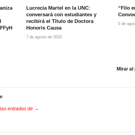
ganiza
Lucrecia Martel en la UNC:
“Filo e
conversará con estudiantes y
Convoc
l
recibirá el Título de Doctora
5 de agos
 FFyH
Honoris Causa
7 de agosto de 2026
Mirar al
e
 las entradas de →