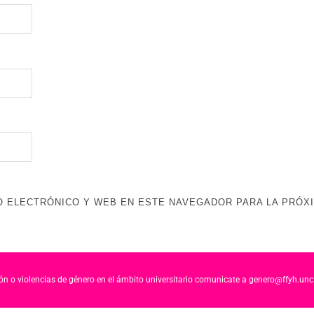
 ELECTRÓNICO Y WEB EN ESTE NAVEGADOR PARA LA PRÓX
ción o violencias de género en el ámbito universitario comunicate a genero@ffyh.unc