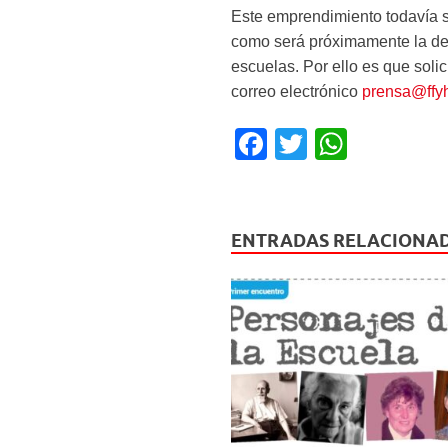
Este emprendimiento todavía se
como será próximamente la de 
escuelas. Por ello es que soli
correo electrónico
prensa@ffyh
F
T
W
a
wi
h
c
tt
at
e
er
s
ENTRADAS RELACIONA
b
A
o
p
o
p
k