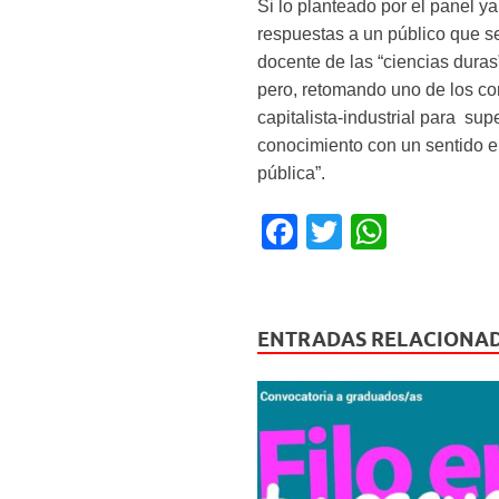
Si lo planteado por el panel 
respuestas a un público que se
docente de las “ciencias duras
pero, retomando uno de los con
capitalista-industrial para sup
conocimiento con un sentido e
pública”.
F
T
W
a
wi
h
c
tt
at
e
er
s
ENTRADAS RELACIONA
b
A
o
p
o
p
k