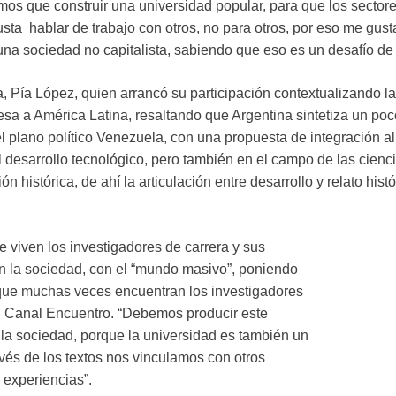
emos que construir una universidad popular, para que los secto
sta hablar de trabajo con otros, no para otros, por eso me gust
a sociedad no capitalista, sabiendo que eso es un desafío de l
da, Pía López, quien arrancó su participación contextualizando l
esa a América Latina, resaltando que Argentina sintetiza un poco
el plano político Venezuela, con una propuesta de integración a
el desarrollo tecnológico, pero también en el campo de las cie
 histórica, de ahí la articulación entre desarrollo y relato hist
.
 viven los investigadores de carrera y sus
on la sociedad, con el “mundo masivo”, poniendo
que muchas veces encuentran los investigadores
el Canal Encuentro. “Debemos producir este
 la sociedad, porque la universidad es también un
vés de los textos nos vinculamos con otros
 experiencias”.