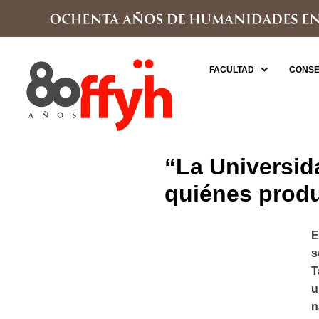
FACULTAD
CONSE
“La Universid
quiénes prod
E
s
T
u
n