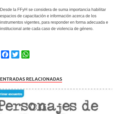
Desde la FFyH se considera de suma importancia habilitar
espacios de capacitación e información acerca de los
instrumentos vigentes, para responder en forma adecuada e
institucional ante cada caso de violencia de género.
F
T
W
a
wi
h
c
tt
at
e
er
s
ENTRADAS RELACIONADAS
b
A
o
p
o
p
k