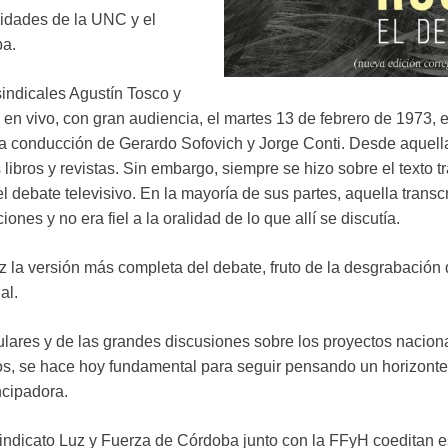
idades de la UNC y el
ba.
sindicales Agustín Tosco y
 en vivo, con gran audiencia, el martes 13 de febrero de 1973,
 conducción de Gerardo Sofovich y Jorge Conti. Desde aquella 
libros y revistas. Sin embargo, siempre se hizo sobre el texto tra
 debate televisivo. En la mayoría de sus partes, aquella transcr
nes y no era fiel a la oralidad de lo que allí se discutía.
z la versión más completa del debate, fruto de la desgrabación d
al.
lares y de las grandes discusiones sobre los proyectos naciona
cos, se hace hoy fundamental para seguir pensando un horizon
ncipadora.
indicato Luz y Fuerza de Córdoba junto con la FFyH coeditan e