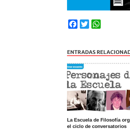
F
T
W
a
wi
h
c
tt
at
e
er
s
ENTRADAS RELACIONA
b
A
o
p
o
p
k
La Escuela de Filosofía or
el ciclo de conversatorios