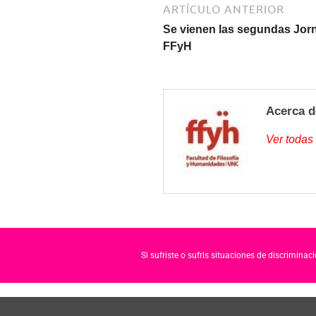
ARTÍCULO ANTERIOR
Se vienen las segundas Jorn
FFyH
Acerca d
Ver todas
Si sufriste o sufris situaciones de discrimina