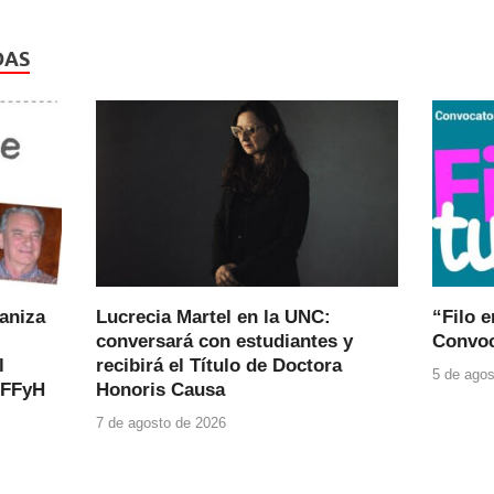
DAS
ganiza
Lucrecia Martel en la UNC:
“Filo e
conversará con estudiantes y
Convoc
l
recibirá el Título de Doctora
5 de agos
 FFyH
Honoris Causa
7 de agosto de 2026