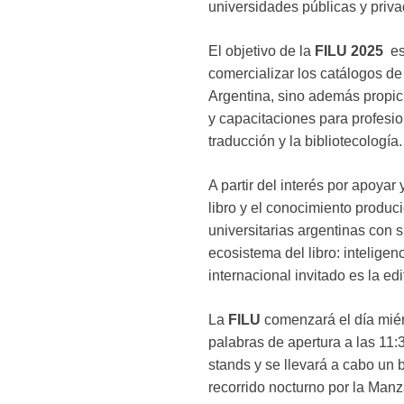
universidades públicas y priva
El objetivo de la
FILU 2025
es,
comercializar los catálogos de 
Argentina, sino además propic
y capacitaciones para profesion
traducción y la bibliotecología.
A partir del interés por apoyar 
libro y el conocimiento produc
universitarias argentinas con 
ecosistema del libro: inteligenc
internacional invitado es la e
La
FILU
comenzará el día miérc
palabras de apertura a las 11:3
stands y se llevará a cabo un 
recorrido nocturno por la Manza