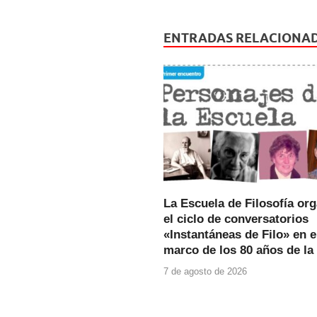
c
tt
at
e
er
s
ENTRADAS RELACIONA
b
A
o
p
o
p
k
La Escuela de Filosofía or
el ciclo de conversatorios
«Instantáneas de Filo» en e
marco de los 80 años de la
7 de agosto de 2026