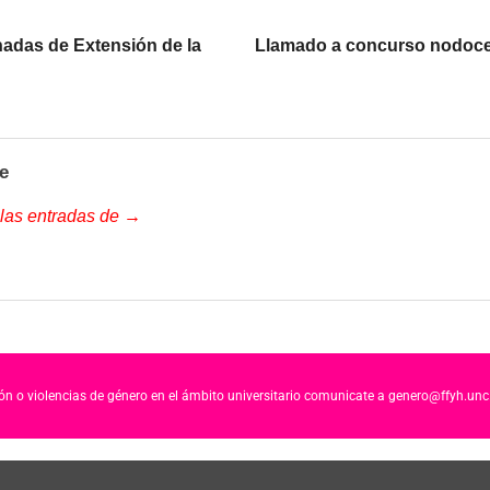
adas de Extensión de la
Llamado a concurso nodocen
e
 las entradas de →
ción o violencias de género en el ámbito universitario comunicate a genero@ffyh.unc