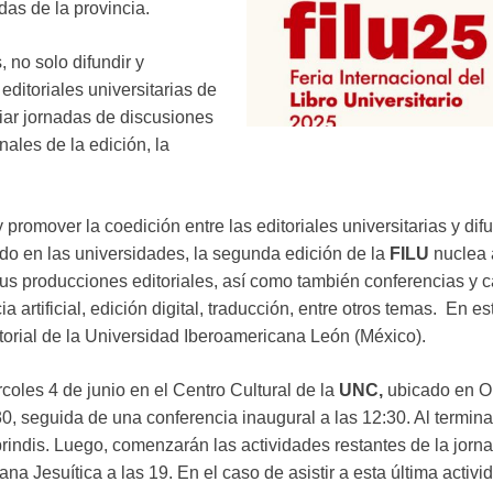
das de la provincia.
 no solo difundir y
editoriales universitarias de
iar jornadas de discusiones
ales de la edición, la
y promover la coedición entre las editoriales universitarias y dif
ido en las universidades, la segunda edición de la
FILU
nuclea 
sus producciones editoriales, así como también conferencias y c
ia artificial, edición digital, traducción, entre otros temas. En e
ditorial de la Universidad Iberoamericana León (México).
oles 4 de junio en el Centro Cultural de la
UNC,
ubicado en O
0, seguida de una conferencia inaugural a las 12:30. Al terminar
brindis. Luego, comenzarán las actividades restantes de la jorna
na Jesuítica a las 19. En el caso de asistir a esta última activi