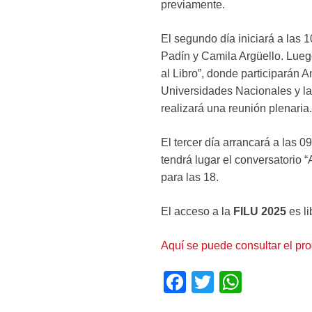
previamente.
El segundo día iniciará a las 
Padín y Camila Argüello. Luego
al Libro”, donde participarán 
Universidades Nacionales y la
realizará una reunión plenaria.
El tercer día arrancará a las 09
tendrá lugar el conversatorio 
para las 18.
El acceso a la
FILU 2025
es li
Aquí se puede consultar el pro
F
T
W
a
wi
h