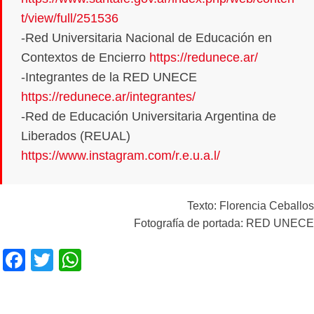
t/view/full/251536
-Red Universitaria Nacional de Educación en
Contextos de Encierro
https://redunece.ar/
-Integrantes de la RED UNECE
https://redunece.ar/integrantes/
-Red de Educación Universitaria Argentina de
Liberados (REUAL)
https://www.instagram.com/r.e.u.a.l/
Texto: Florencia Ceballos
Fotografía de portada: RED UNECE
F
T
W
a
wi
h
c
tt
at