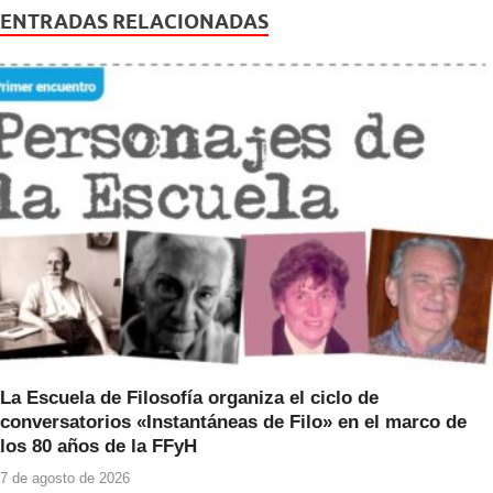
e
er
s
ENTRADAS RELACIONADAS
b
A
o
p
o
p
k
La Escuela de Filosofía organiza el ciclo de
conversatorios «Instantáneas de Filo» en el marco de
los 80 años de la FFyH
7 de agosto de 2026