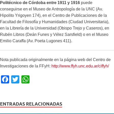
Politécnico de Córdoba entre 1911 y 1916
puede
conseguirse en el Museo de Antropología de la UNC (Av.
Hipolito Yrigoyen 174), en el Centro de Publicaciones de la
Facultad de Filosofía y Humanidades (Ciudad Universitaria),
en la Librería de la Universidad (Obispo Trejo y Caseros), en
Rubén Libros (Deán Funes y Vélez Sarsfield) o en el Museo
Emilio Caraffa (Av. Poeta Lugones 411).
Nota publicada originalmente en la página web del Centro de
Investigaciones de la FFyH:
http://www.ffyh.unc.edu.ar/ciffyh/
F
T
W
a
wi
h
c
tt
at
e
er
s
ENTRADAS RELACIONADAS
b
A