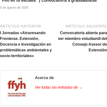
“Filo en tu escuela” | Convocatoria a graduados/as
5 de agosto de 2026
ARTÍCULO ANTERIOR
ARTÍCULO SIGUIENTE
I Jornadas «Atravesando
Convocatoria abierta para
Fronteras. Extensión,
ser miembro estudiantil del
Docencia e Investigación en
Consejo Asesor de
problemáticas ambientales y
Extensión
socio-territoriales»
Acerca de
Ver todas las entradas de →