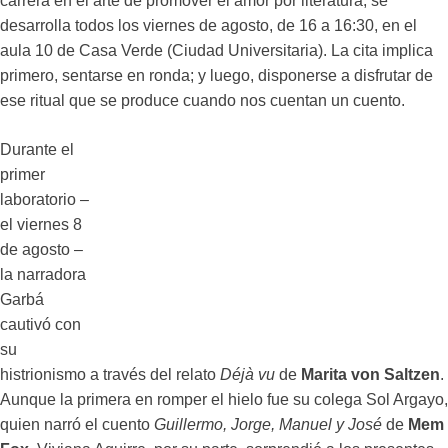
carrera en el arte de promover el amor por literatura, se
desarrolla todos los viernes de agosto, de 16 a 16:30, en el
aula 10 de Casa Verde (Ciudad Universitaria). La cita implica
primero, sentarse en ronda; y luego, disponerse a disfrutar de
ese ritual que se produce cuando nos cuentan un cuento.
Durante el
primer
laboratorio –
el viernes 8
de agosto –
la narradora
Garbá
cautivó con
su
histrionismo a través del relato
Déjà vu
de
Marita von Saltzen
.
Aunque la primera en romper el hielo fue su colega Sol Argayo,
quien narró el cuento
Guillermo, Jorge, Manuel y José
de
Mem