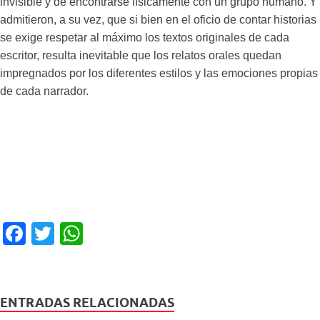
invisible y de encontrarse físicamente con un grupo humano. Y
admitieron, a su vez, que si bien en el oficio de contar historias
se exige respetar al máximo los textos originales de cada
escritor, resulta inevitable que los relatos orales quedan
impregnados por los diferentes estilos y las emociones propias
de cada narrador.
F
T
W
a
wi
h
c
tt
at
e
er
s
ENTRADAS RELACIONADAS