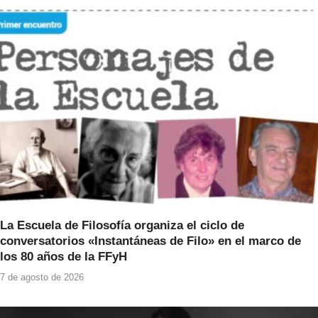
b
A
o
p
o
p
k
La Escuela de Filosofía organiza el ciclo de
conversatorios «Instantáneas de Filo» en el marco de
los 80 años de la FFyH
7 de agosto de 2026