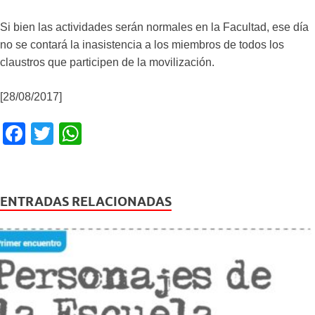
Si bien las actividades serán normales en la Facultad, ese día
no se contará la inasistencia a los miembros de todos los
claustros que participen de la movilización.
[28/08/2017]
F
T
W
a
wi
h
c
tt
at
e
er
s
ENTRADAS RELACIONADAS
b
A
o
p
o
p
k