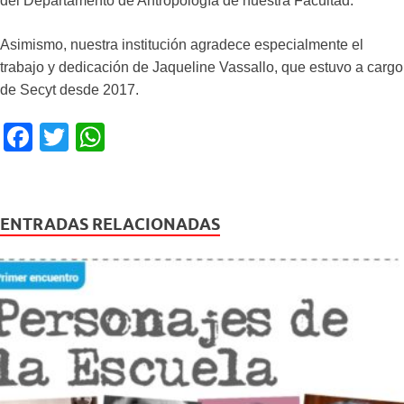
del Departamento de Antropología de nuestra Facultad.
Asimismo, nuestra institución agradece especialmente el
trabajo y dedicación de Jaqueline Vassallo, que estuvo a cargo
de Secyt desde 2017.
F
T
W
a
wi
h
c
tt
at
e
er
s
ENTRADAS RELACIONADAS
b
A
o
p
o
p
k