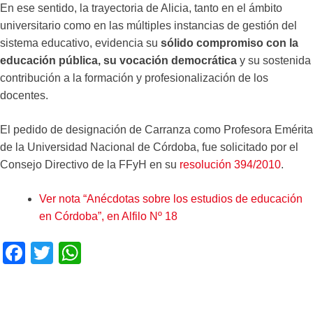
En ese sentido, la trayectoria de Alicia, tanto en el ámbito
universitario como en las múltiples instancias de gestión del
sistema educativo, evidencia su
sólido compromiso con la
educación pública, su vocación democrática
y su sostenida
contribución a la formación y profesionalización de los
docentes.
El pedido de designación de Carranza como Profesora Emérita
de la Universidad Nacional de Córdoba, fue solicitado por el
Consejo Directivo de la FFyH en su
resolución 394/2010
.
Ver nota “Anécdotas sobre los estudios de educación
en Córdoba”, en Alfilo Nº 18
F
T
W
a
wi
h
c
tt
at