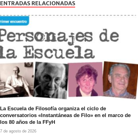
e
er
s
ENTRADAS RELACIONADAS
b
A
o
p
o
p
k
La Escuela de Filosofía organiza el ciclo de
conversatorios «Instantáneas de Filo» en el marco de
los 80 años de la FFyH
7 de agosto de 2026