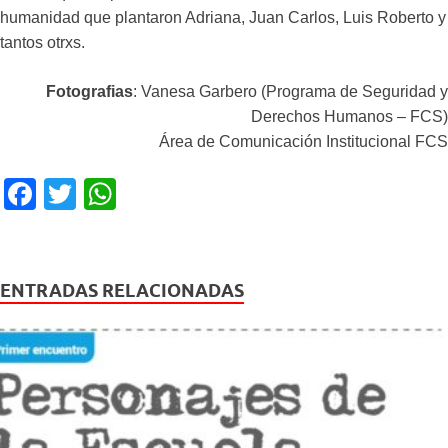
humanidad que plantaron Adriana, Juan Carlos, Luis Roberto y
tantos otrxs.
Fotografias
: Vanesa Garbero (Programa de Seguridad y
Derechos Humanos – FCS)
Área de Comunicación Institucional FCS
F
T
W
a
wi
h
c
tt
at
e
er
s
ENTRADAS RELACIONADAS
b
A
o
p
o
p
k