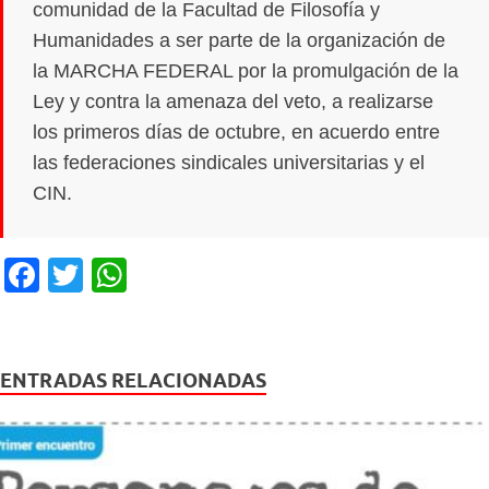
comunidad de la Facultad de Filosofía y
Humanidades a ser parte de la organización de
la MARCHA FEDERAL por la promulgación de la
Ley y contra la amenaza del veto, a realizarse
los primeros días de octubre, en acuerdo entre
las federaciones sindicales universitarias y el
CIN.
F
T
W
a
wi
h
c
tt
at
e
er
s
ENTRADAS RELACIONADAS
b
A
o
p
o
p