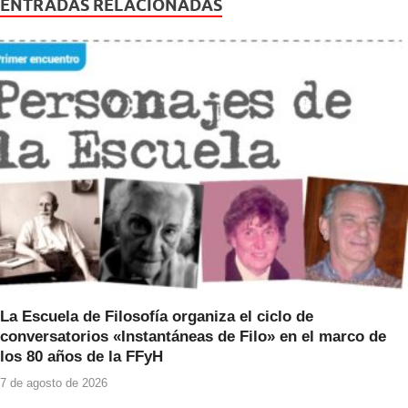
e
er
s
ENTRADAS RELACIONADAS
b
A
o
p
o
p
k
La Escuela de Filosofía organiza el ciclo de
conversatorios «Instantáneas de Filo» en el marco de
los 80 años de la FFyH
7 de agosto de 2026