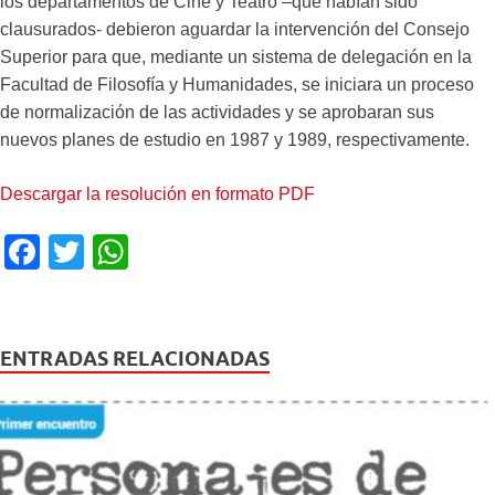
los departamentos de Cine y Teatro –que habían sido
clausurados- debieron aguardar la intervención del Consejo
Superior para que, mediante un sistema de delegación en la
Facultad de Filosofía y Humanidades, se iniciara un proceso
de normalización de las actividades y se aprobaran sus
nuevos planes de estudio en 1987 y 1989, respectivamente.
Descargar la resolución en formato PDF
F
T
W
a
wi
h
c
tt
at
e
er
s
ENTRADAS RELACIONADAS
b
A
o
p
o
p