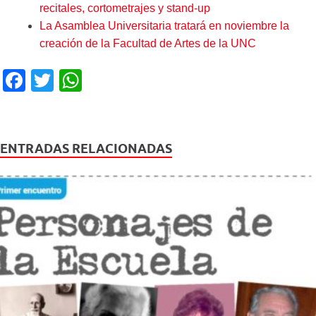
recitales, cortometrajes y stand-up
La Asamblea Universitaria tratará en noviembre la
creación de la Facultad de Artes de la UNC
F
T
W
a
wi
h
c
tt
at
e
er
s
ENTRADAS RELACIONADAS
b
A
o
p
o
p
k