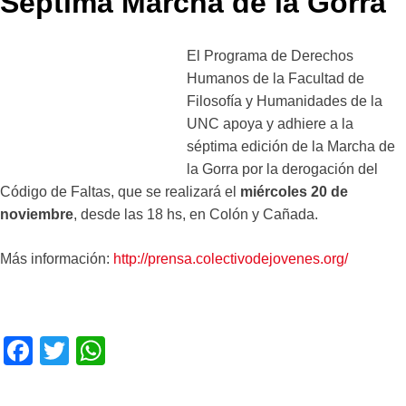
Séptima Marcha de la Gorra
El Programa de Derechos
Humanos de la Facultad de
Filosofía y Humanidades de la
UNC apoya y adhiere a la
séptima edición de la Marcha de
la Gorra por la derogación del
Código de Faltas, que se realizará el
miércoles 20 de
noviembre
, desde las 18 hs, en Colón y Cañada.
Más información:
http://prensa.colectivodejovenes.org/
F
T
W
a
wi
h