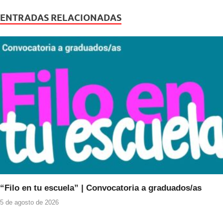
c
tt
at
e
er
s
ENTRADAS RELACIONADAS
b
A
o
p
o
p
k
“Filo en tu escuela” | Convocatoria a graduados/as
5 de agosto de 2026