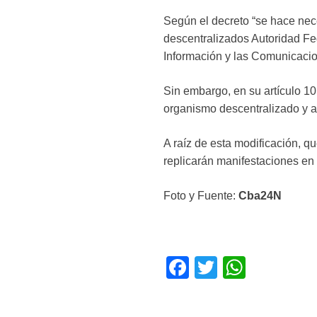
Según el decreto “se hace nec
descentralizados Autoridad Fe
Información y las Comunicacio
Sin embargo, en su artículo 1
organismo descentralizado y a
A raíz de esta modificación, qu
replicarán manifestaciones en 
Foto y Fuente:
Cba24N
F
T
W
a
wi
h
c
tt
at