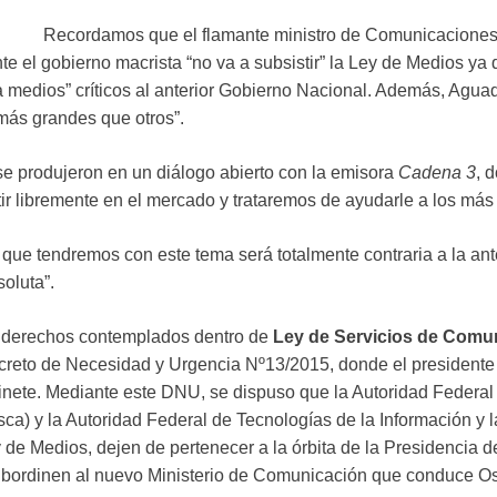
Recordamos que el flamante ministro de Comunicacione
e el gobierno macrista “no va a subsistir” la Ley de Medios ya 
 a medios” críticos al anterior Gobierno Nacional. Además, Agua
más grandes que otros”.
se produjeron en un diálogo abierto con la emisora
Cadena 3
, 
r libremente en el mercado y trataremos de ayudarle a los má
a que tendremos con este tema será totalmente contraria a la ante
oluta”.
s derechos contemplados dentro de
Ley de Servicios de Comu
Decreto de Necesidad y Urgencia Nº13/2015, donde el presidente
ete. Mediante este DNU, se dispuso que la Autoridad Federal 
a) y la Autoridad Federal de Tecnologías de la Información y 
de Medios, dejen de pertenecer a la órbita de la Presidencia d
subordinen al nuevo Ministerio de Comunicación que conduce O