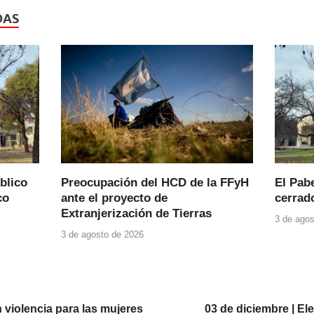
DAS
blico
Preocupación del HCD de la FFyH
El Pab
co
ante el proyecto de
cerrad
Extranjerización de Tierras
3 de agos
3 de agosto de 2026
n violencia para las mujeres
03 de diciembre | E