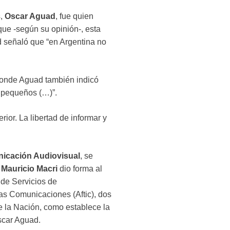
s,
Oscar Aguad
, fue quien
que -según su opinión-, esta
d señaló que “en Argentina no
donde Aguad también indicó
s pequeños (…)”.
rior. La libertad de informar y
nicación Audiovisual
, se
Mauricio Macri
dio forma al
de Servicios de
las Comunicaciones (Aftic), dos
e la Nación, como establece la
scar Aguad.