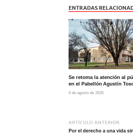
e
er
s
ENTRADAS RELACIONA
b
A
o
p
o
p
k
Se retoma la atención al pú
en el Pabellón Agustín Tos
4 de agosto de 2026
ARTÍCULO ANTERIOR
Por el derecho a una vida si