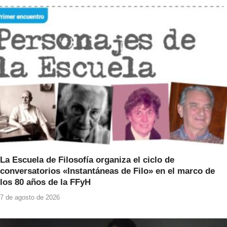
b
A
o
p
o
p
k
La Escuela de Filosofía organiza el ciclo de
conversatorios «Instantáneas de Filo» en el marco de
los 80 años de la FFyH
7 de agosto de 2026