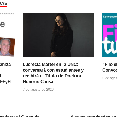
DAS
ganiza
Lucrecia Martel en la UNC:
“Filo e
conversará con estudiantes y
Convoc
l
recibirá el Título de Doctora
5 de agos
 FFyH
Honoris Causa
7 de agosto de 2026