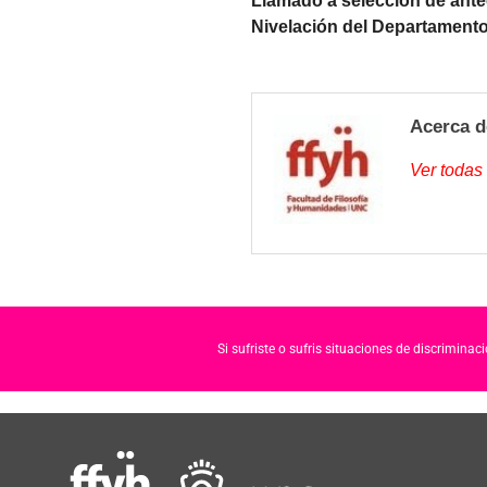
Llamado a selección de ante
Nivelación del Departamento
Acerca d
Ver todas
Si sufriste o sufris situaciones de discrimina