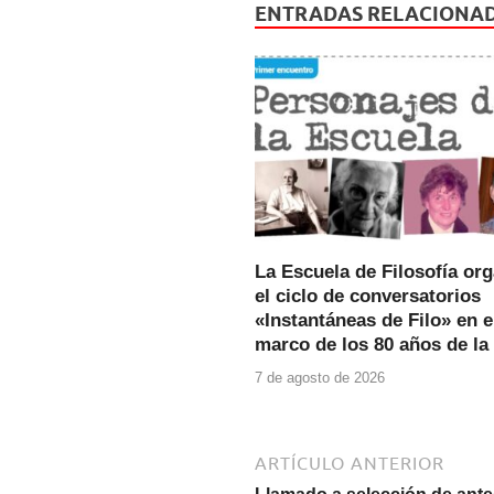
e
er
s
ENTRADAS RELACIONA
b
A
o
p
o
p
k
La Escuela de Filosofía or
el ciclo de conversatorios
«Instantáneas de Filo» en e
marco de los 80 años de la
7 de agosto de 2026
ARTÍCULO ANTERIOR