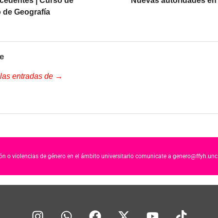
cedentes | Curso de
Nuevas autoridades en 
 de Geografía
e
 las entradas de →
ción o violencias de género en el ámbito universitario comunicate a genero@ffyh.unc