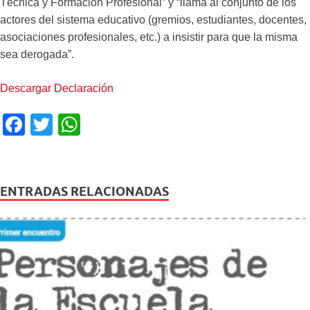
Técnica y Formación Profesional” y “llama al conjunto de los
actores del sistema educativo (gremios, estudiantes, docentes,
asociaciones profesionales, etc.) a insistir para que la misma
sea derogada”.
Descargar Declaración
F
T
W
a
wi
h
c
tt
at
e
er
s
ENTRADAS RELACIONADAS
b
A
o
p
o
p
k