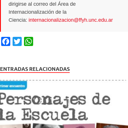
dirigirse al correo del Área de
Internacionalización de la
Ciencia:
internacionalizacion@ffyh.unc.edu.ar
F
T
W
a
wi
h
c
tt
at
e
er
s
ENTRADAS RELACIONADAS
b
A
o
p
o
p
k