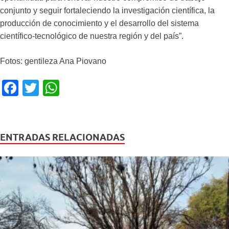
conjunto y seguir fortaleciendo la investigación científica, la
producción de conocimiento y el desarrollo del sistema
científico-tecnológico de nuestra región y del país”.
Fotos: gentileza Ana Piovano
F
T
W
a
wi
h
c
tt
at
e
er
s
ENTRADAS RELACIONADAS
b
A
o
p
o
p
k