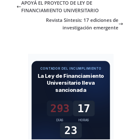
b
d
l
p
APOYÁ EL PROYECTO DE LEY DE
o
o
ar
FINANCIAMIENTO UNIVERSITARIO
o
n
ti
Revista Síntesis: 17 ediciones de
investigación emergente
k
r