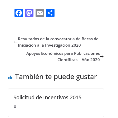
F
M
E
C
ac
as
m
o
e
to
ai
m
b
d
l
p
Resultados de la convocatoria de Becas de
o
o
ar
Iniciación a la Investigación 2020
o
n
ti
Apoyos Económicos para Publicaciones
Científicas – Año 2020
k
r
También te puede gustar
Solicitud de Incentivos 2015