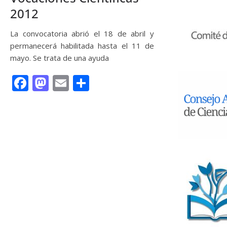
2012
La convocatoria abrió el 18 de abril y
permanecerá habilitada hasta el 11 de
mayo. Se trata de una ayuda
F
M
E
C
ac
as
m
o
e
to
ai
m
Leer más
b
d
l
p
o
o
ar
o
n
ti
k
r