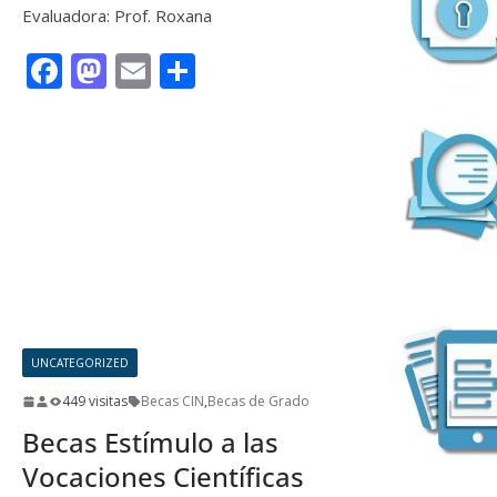
Evaluadora: Prof. Roxana
F
M
E
C
ac
as
m
o
e
to
ai
m
Leer más
b
d
l
p
o
o
ar
o
n
ti
k
r
UNCATEGORIZED
449 visitas
Becas CIN
,
Becas de Grado
Becas Estímulo a las
Vocaciones Científicas