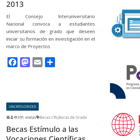
2013
El Consejo lnteruniversitario
Nacional convoca a estudiantes
universitarios de grado que deseen
iniciar su formación en investigación en el
marco de Proyectos
F
M
E
C
ac
as
m
o
e
to
ai
m
Leer más
b
d
l
p
o
o
ar
UNCATEGORIZED
o
n
ti
391 visitas
Becas CIN
,
Becas de Grado
k
r
Becas Estímulo a las
Vocaciones Científicas