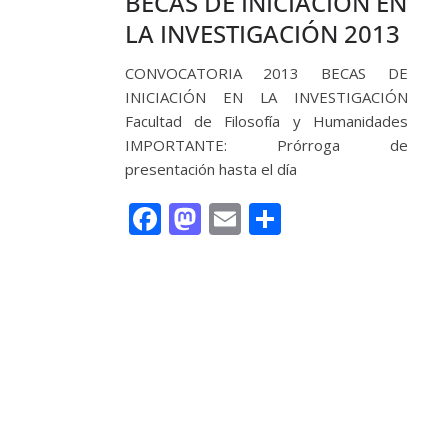
BECAS DE INICIACIÓN EN
LA INVESTIGACIÓN 2013
CONVOCATORIA 2013 BECAS DE
INICIACIÓN EN LA INVESTIGACIÓN
Facultad de Filosofía y Humanidades
IMPORTANTE: Prórroga de
presentación hasta el día
F
M
E
C
ac
as
m
o
e
to
ai
m
Leer más
b
d
l
p
o
o
ar
o
n
ti
k
r