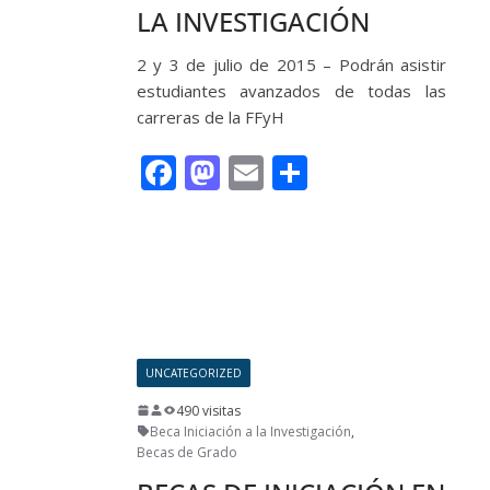
LA INVESTIGACIÓN
2 y 3 de julio de 2015 – Podrán asistir
estudiantes avanzados de todas las
carreras de la FFyH
F
M
E
C
ac
as
m
o
e
to
ai
m
Leer más
b
d
l
p
o
o
ar
o
n
ti
k
r
UNCATEGORIZED
490 visitas
Beca Iniciación a la Investigación
,
Becas de Grado