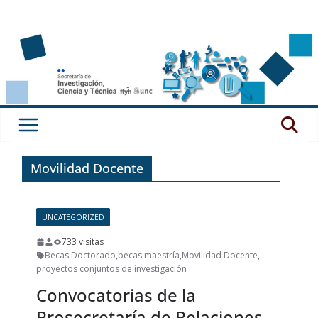
Saltar
al
contenido
Movilidad Docente
UNCATEGORIZED
733 visitas
Becas Doctorado
,
becas maestría
,
Movilidad Docente
,
proyectos conjuntos de investigación
Convocatorias de la
Prosecretaría de Relaciones