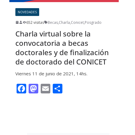
NOVEDADES
652 visitas
Becas
,
Charla
,
Conicet
,
Posgrado
Charla virtual sobre la
convocatoria a becas
doctorales y de finalización
de doctorado del CONICET
Viernes 11 de junio de 2021, 14hs.
F
M
E
C
ac
as
m
o
e
to
ai
m
Leer más
b
d
l
p
o
o
ar