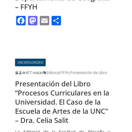
– FFYH
F
M
E
C
ac
as
m
o
e
to
ai
m
Leer más
b
d
l
p
o
o
ar
UNCATEGORIZED
o
n
ti
417 visitas
Editorial FFYH
,
Presentación de Libro
k
r
Presentación del Libro
“Procesos Curriculares en la
Universidad. El Caso de la
Escuela de Artes de la UNC"
– Dra. Celia Salit
La Editorial de la Facultad de Filosofía y