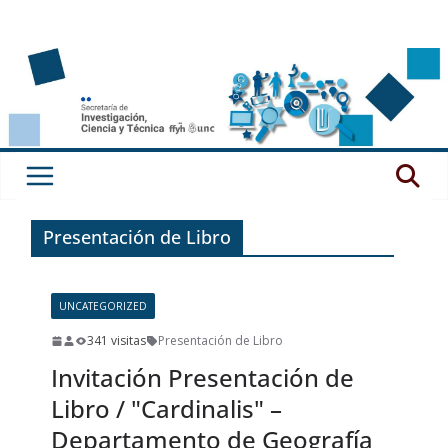
Saltar
al
contenido
Presentación de Libro
UNCATEGORIZED
341 visitas
Presentación de Libro
Invitación Presentación de
Libro / "Cardinalis" –
Departamento de Geografía