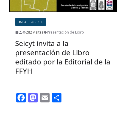
UNCATEGORIZED
282 visitas
Presentación de Libro
Seicyt invita a la
presentación de Libro
editado por la Editorial de la
FFYH
F
M
E
C
ac
as
m
o
e
to
ai
m
Leer más
b
d
l
p