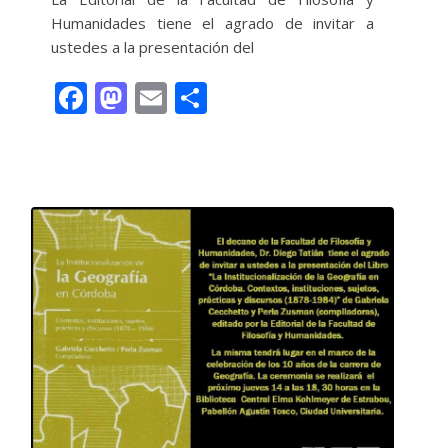
Humanidades tiene el agrado de invitar a
ustedes a la presentación del
F
M
E
C
ac
as
m
o
e
to
ai
m
Leer más
b
d
l
p
o
o
ar
o
n
ti
k
r