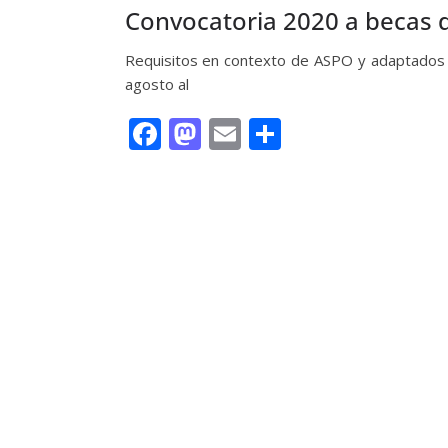
Convocatoria 2020 a becas
Requisitos en contexto de ASPO y adaptados 
agosto al
F
M
E
C
ac
as
m
o
e
to
ai
m
Leer más
b
d
l
p
o
o
ar
o
n
ti
k
r