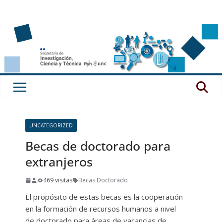
Saltar
al
contenido
UNCATEGORIZED
Becas de doctorado para
extranjeros
469 visitas
Becas Doctorado
El propósito de estas becas es la cooperación
en la formación de recursos humanos a nivel
de doctorado para áreas de vacancias de