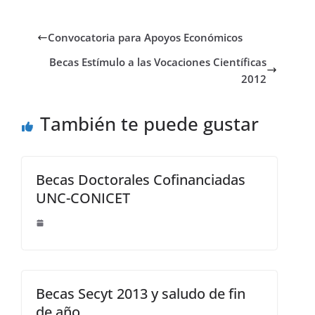
e
to
ai
m
b
d
l
p
Convocatoria para Apoyos Económicos
o
o
ar
Becas Estímulo a las Vocaciones Científicas
o
n
ti
2012
k
r
También te puede gustar
Becas Doctorales Cofinanciadas
UNC-CONICET
Becas Secyt 2013 y saludo de fin
de año