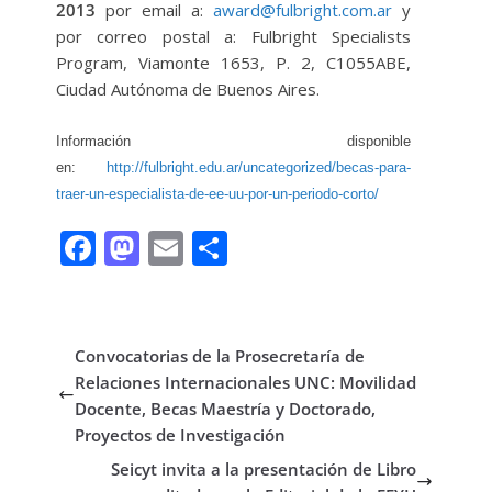
2013
por email a:
award@fulbright.com.ar
y
por correo postal a: Fulbright Specialists
Program, Viamonte 1653, P. 2, C1055ABE,
Ciudad Autónoma de Buenos Aires.
Información disponible
en:
http://fulbright.edu.ar/uncategorized/becas-para-
traer-un-especialista-de-ee-uu-por-un-periodo-corto/
F
M
E
C
ac
as
m
o
e
to
ai
m
b
d
l
p
Convocatorias de la Prosecretaría de
o
o
ar
Relaciones Internacionales UNC: Movilidad
Docente, Becas Maestría y Doctorado,
o
n
ti
Proyectos de Investigación
k
r
Seicyt invita a la presentación de Libro