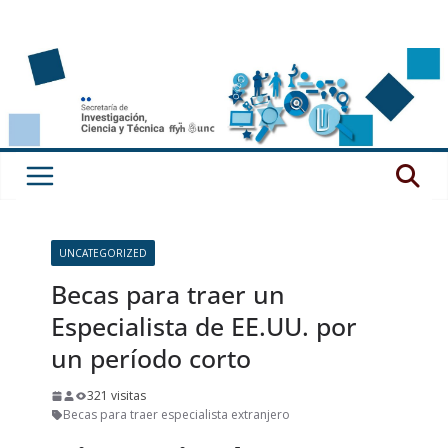
Saltar
al
contenido
UNCATEGORIZED
Becas para traer un
Especialista de EE.UU. por
un período corto
321 visitas
Becas para traer especialista extranjero