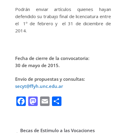
Podrán enviar artículos quienes hayan
defendido su trabajo final de licenciatura entre
el 1º de febrero y el 31 de diciembre de
2014.
Fecha de cierre de la convocatoria:
30 de mayo de 2015.
Envío de propuestas y consultas:
secyt@ffyh.unc.edu.ar
F
M
E
C
ac
as
m
o
e
to
ai
m
b
d
l
p
Becas de Estímulo a las Vocaciones