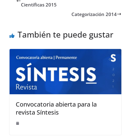
o
o
ar
Científicas 2015
o
n
ti
Categorización 2014
k
r
También te puede gustar
Convocatoria abierta para la
revista Síntesis