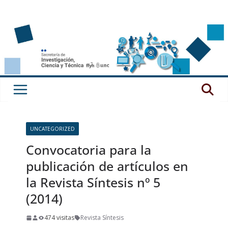
Saltar
al
contenido
UNCATEGORIZED
Convocatoria para la
publicación de artículos en
la Revista Síntesis nº 5
(2014)
474 visitas
Revista Síntesis