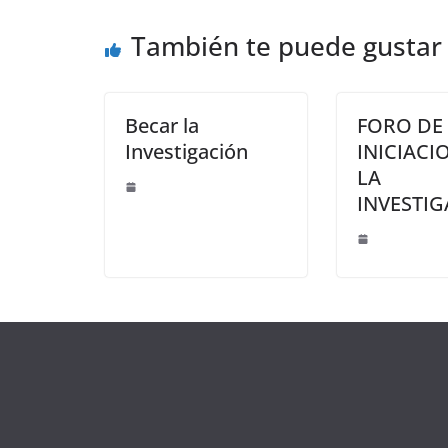
o
n
ti
También te puede gustar
k
r
Becar la
FORO DE
Investigación
INICIACI
LA
INVESTI