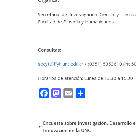
Organiza:
Secretaría de Investigación Ciencia y Técni
Facultad de Filosofía y Humanidades
Consultas:
secyt@ffyh.unc.edu.ar
/ (0351) 5353610 (int 5
Horarios de atención: Lunes de 13.30 a 15.30 
F
M
E
C
ac
as
m
o
e
to
ai
m
b
d
l
p
Encuesta sobre Investigación, Desarrollo e
o
o
ar
Innovación en la UNC