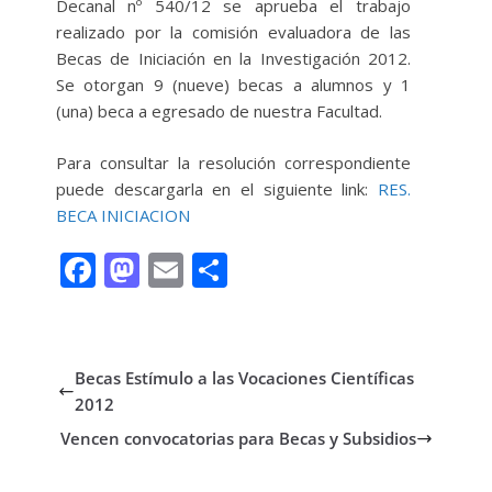
Decanal nº 540/12 se aprueba el trabajo
realizado por la comisión evaluadora de las
Becas de Iniciación en la Investigación 2012.
Se otorgan 9 (nueve) becas a alumnos y 1
(una) beca a egresado de nuestra Facultad.
Para consultar la resolución correspondiente
puede descargarla en el siguiente link:
RES.
BECA INICIACION
F
M
E
C
ac
as
m
o
e
to
ai
m
b
d
l
p
Becas Estímulo a las Vocaciones Científicas
o
o
ar
2012
o
n
ti
Vencen convocatorias para Becas y Subsidios
k
r