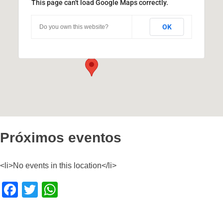
This page can't load Google Maps correctly.
Pabellón Brujas
OK
Do you own this website?
Ciudad Universitaria - Córdoba
Eventos
Próximos eventos
<li>No events in this location</li>
F
T
W
a
wi
h
c
tt
at