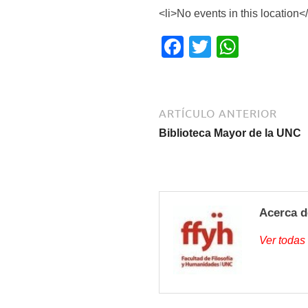
<li>No events in this location</
F
T
W
a
wi
h
c
tt
at
e
er
s
ARTÍCULO ANTERIOR
b
A
Biblioteca Mayor de la UNC
o
p
o
p
k
Acerca d
Ver todas