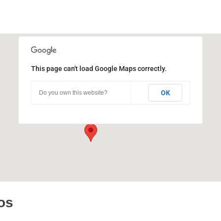
This page can't load Google Maps correctly.
Pabellón España
OK
Do you own this website?
Ciudad Universitaria - Córdoba
Eventos
os