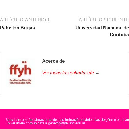
a
wi
h
c
tt
at
e
er
s
ARTÍCULO ANTERIOR
ARTÍCULO SIGUIENTE
b
A
Pabellón Brujas
Universidad Nacional de
Córdoba
o
p
o
p
k
Acerca de
Ver todas las entradas de →
Si sufriste o sufris situaciones de discriminación o violencias de género en el á
universitario comunicate a genero@ffyh.unc.edu.ar