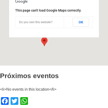
This page can't load Google Maps correctly.
Universidad Nacional de Córdoba
OK
Do you own this website?
Haya de la Torre s/n - Córdoba
Eventos
Próximos eventos
<li>No events in this location</li>
F
T
W