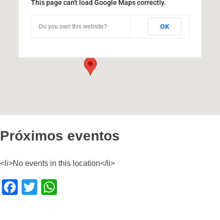
This page can't load Google Maps correctly.
Volcán Azul
OK
Do you own this website?
Achával Rodríguez 244 - Córdoba
Eventos
Próximos eventos
<li>No events in this location</li>
F
T
W
a
wi
h
c
tt
at