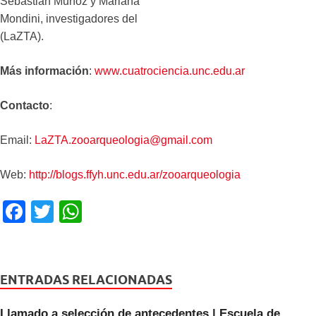
Sebastián Muñoz y Mariana
Mondini, investigadores del
(LaZTA).
Más información
:
www.cuatrociencia.unc.edu.ar
Contacto
:
Email:
LaZTA.zooarqueologia@gmail.com
Web:
http://blogs.ffyh.unc.edu.ar/zooarqueologia
F
T
W
a
wi
h
c
tt
at
e
er
s
ENTRADAS RELACIONADAS
b
A
Llamado a selección de antecedentes | Escuela de