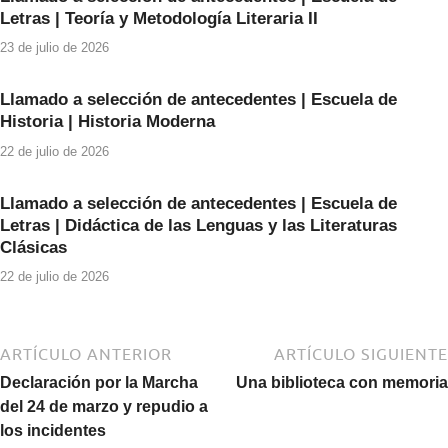
o
p
Letras | Teoría y Metodología Literaria II
o
p
23 de julio de 2026
k
Llamado a selección de antecedentes | Escuela de
Historia | Historia Moderna
22 de julio de 2026
Llamado a selección de antecedentes | Escuela de
Letras | Didáctica de las Lenguas y las Literaturas
Clásicas
22 de julio de 2026
ARTÍCULO ANTERIOR
ARTÍCULO SIGUIENTE
Declaración por la Marcha
Una biblioteca con memoria
del 24 de marzo y repudio a
los incidentes