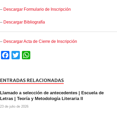
–
Descargar Formulario de Inscripción
–
Descargar Bibliografía
–
Descargar Acta de Cierre de Inscripción
F
T
W
a
wi
h
c
tt
at
e
er
s
ENTRADAS RELACIONADAS
b
A
Llamado a selección de antecedentes | Escuela de
o
p
Letras | Teoría y Metodología Literaria II
o
p
23 de julio de 2026
k