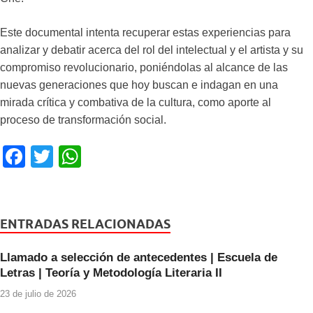
Este documental intenta recuperar estas experiencias para
analizar y debatir acerca del rol del intelectual y el artista y su
compromiso revolucionario, poniéndolas al alcance de las
nuevas generaciones que hoy buscan e indagan en una
mirada crítica y combativa de la cultura, como aporte al
proceso de transformación social.
F
T
W
a
wi
h
c
tt
at
e
er
s
ENTRADAS RELACIONADAS
b
A
Llamado a selección de antecedentes | Escuela de
o
p
Letras | Teoría y Metodología Literaria II
o
p
23 de julio de 2026