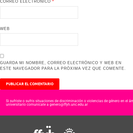
CORREO ELECTRÓNICO
*
WEB
GUARDA MI NOMBRE, CORREO ELECTRÓNICO Y WEB EN
ESTE NAVEGADOR PARA LA PRÓXIMA VEZ QUE COMENTE.
Si sufriste o sufris situaciones de discriminación o violencias de género en el á
universitario comunicate a genero@ffyh.unc.edu.ar