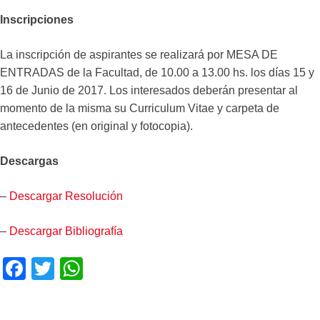
Inscripciones
La inscripción de aspirantes se realizará por MESA DE
ENTRADAS de la Facultad, de 10.00 a 13.00 hs. los días 15 y
16 de Junio de 2017. Los interesados deberán presentar al
momento de la misma su Curriculum Vitae y carpeta de
antecedentes (en original y fotocopia).
Descargas
–
Descargar Resolución
–
Descargar Bibliografía
F
T
W
a
wi
h
c
tt
at