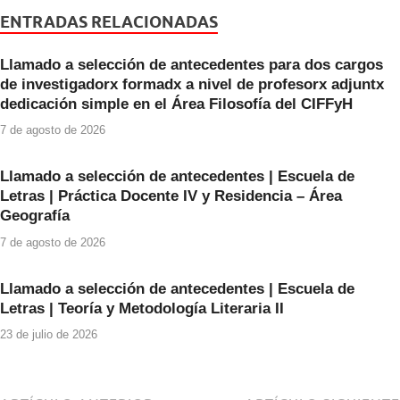
e
er
s
ENTRADAS RELACIONADAS
b
A
Llamado a selección de antecedentes para dos cargos
o
p
de investigadorx formadx a nivel de profesorx adjuntx
o
p
dedicación simple en el Área Filosofía del CIFFyH
k
7 de agosto de 2026
Llamado a selección de antecedentes | Escuela de
Letras | Práctica Docente IV y Residencia – Área
Geografía
7 de agosto de 2026
Llamado a selección de antecedentes | Escuela de
Letras | Teoría y Metodología Literaria II
23 de julio de 2026