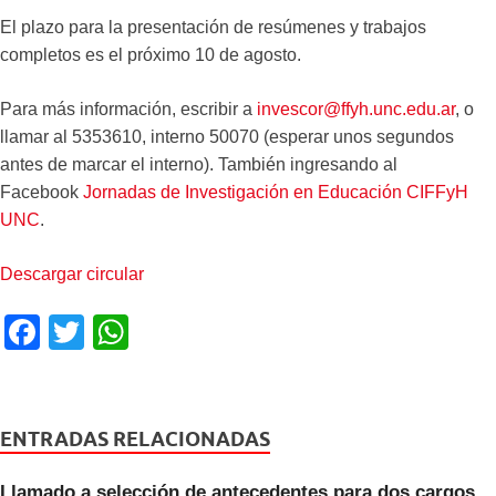
El plazo para la presentación de resúmenes y trabajos
completos es el próximo 10 de agosto.
Para más información, escribir a
invescor@ffyh.unc.edu.ar
, o
llamar al 5353610, interno 50070 (esperar unos segundos
antes de marcar el interno). También ingresando al
Facebook
Jornadas de Investigación en Educación CIFFyH
UNC
.
Descargar circular
F
T
W
a
wi
h
c
tt
at
e
er
s
ENTRADAS RELACIONADAS
b
A
Llamado a selección de antecedentes para dos cargos