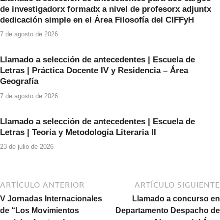
o
p
de investigadorx formadx a nivel de profesorx adjuntx
o
p
dedicación simple en el Área Filosofía del CIFFyH
k
7 de agosto de 2026
Llamado a selección de antecedentes | Escuela de
Letras | Práctica Docente IV y Residencia – Área
Geografía
7 de agosto de 2026
Llamado a selección de antecedentes | Escuela de
Letras | Teoría y Metodología Literaria II
23 de julio de 2026
ARTÍCULO ANTERIOR
ARTÍCULO SIGUIENTE
V Jornadas Internacionales
Llamado a concurso en
de “Los Movimientos
Departamento Despacho de